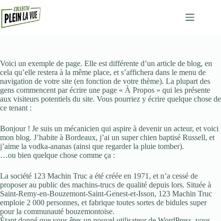
Passer
au
contenu
Voici un exemple de page. Elle est différente d’un article de blog, en
cela qu’elle restera à la même place, et s’affichera dans le menu de
navigation de votre site (en fonction de votre thème). La plupart des
gens commencent par écrire une page « À Propos » qui les présente
aux visiteurs potentiels du site. Vous pourriez y écrire quelque chose de
ce tenant :
Bonjour ! Je suis un mécanicien qui aspire à devenir un acteur, et voici
mon blog. J’habite à Bordeaux, j’ai un super chien baptisé Russell, et
j’aime la vodka-ananas (ainsi que regarder la pluie tomber).
…ou bien quelque chose comme ça :
La société 123 Machin Truc a été créée en 1971, et n’a cessé de
proposer au public des machins-trucs de qualité depuis lors. Située à
Saint-Remy-en-Bouzemont-Saint-Genest-et-Isson, 123 Machin Truc
emploie 2 000 personnes, et fabrique toutes sortes de bidules super
pour la communauté bouzemontoise.
Étant donné que vous êtes un nouvel utilisateur de WordPress, vous