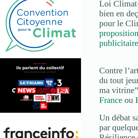
Loi Climat-
bien en deç
pour le Cli
proposition
publicitai
Contre l’art
du tout je
ma vitrine
France
ou
Un débat sa
par quelque
Résilience 