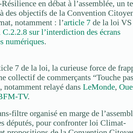
Résilience en débat à l’assemblée, un t
à des objectifs de la Convention Citoye
mat, notamment : l’
article 7
de la loi VS
 C.2.2.8 sur l’interdiction des écrans
res numériques
.
icle 7 de la loi, la curieuse force de frap
une collectif de commerçants “Touche pas
”, notamment relayé dans
LeMonde
,
Oue
BFM-TV
.
ns-filtre organisé en marge de l’assemb
s députés, pour confronter loi Climat-
et propositions de la Convention Citoye