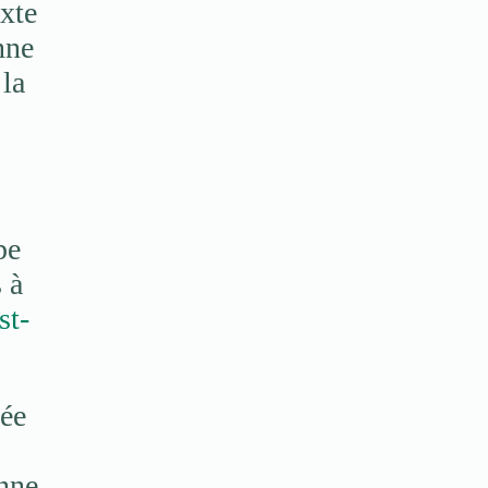
exte
nne
 la
pe
 à
st-
lée
nne.