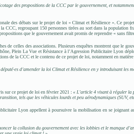
cotage des propositions de la CCC par le gouvernement, et notamment ce
nale des débats sur le projet de loi « Climat et Résilience ». Ce projet
a CCC, regroupant 150 personnes tirées au sort dans la population fra
 propositions que le gouvernement avait promis de reprendre « sans filt
ches de celles des associations. Plusieurs enquêtes montrent que le gou
hône, Plein La Vue et Résistance à l’Agression Publicitaire Lyon déplor
ions de la CCC et le contenu de ce projet de loi, notamment en matière d
puté·es d’amender la loi Climat et Résilience en y introduisant les me
 sur ce projet de loi en février 2021 :
« L’article 4 visant à réguler la
ansition, tels que les véhicules lourds et peu aérodynamiques (SUV, etc
icitaire Lyon appellent à poursuivre la mobilisation en se joignant a
noncer la collusion du gouvernement avec les lobbies et le manque d’amb
 une vraie loi climat ! »