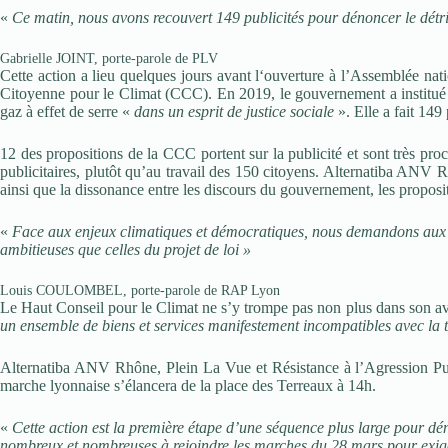
«
Ce matin, nous avons recouvert 149 publicités pour dénoncer le détri
Gabrielle JOINT, porte-parole de PLV
Cette action a lieu quelques jours avant l‘ouverture à l’Assemblée natio
Citoyenne pour le Climat (CCC). En 2019, le gouvernement a institué l
gaz à effet de serre «
dans un esprit de justice sociale
». Elle a fait 149
12 des propositions de la CCC portent sur la publicité et sont très pro
publicitaires, plutôt qu’au travail des 150 citoyens. Alternatiba ANV R
ainsi que la dissonance entre les discours du gouvernement, les proposit
«
Face aux enjeux climatiques et démocratiques, nous demandons aux dé
ambitieuses que celles du projet de loi »
Louis COULOMBEL, porte-parole de RAP Lyon
Le Haut Conseil pour le Climat ne s’y trompe pas non plus dans son avis
un ensemble de biens et services manifestement incompatibles avec la tr
Alternatiba ANV Rhône, Plein La Vue et Résistance à l’Agression Publ
marche lyonnaise s’élancera de la place des Terreaux à 14h.
«
Cette action est la première étape d’une séquence plus large pour dé
nombreux et nombreuses à rejoindre les marches du 28 mars pour exiger