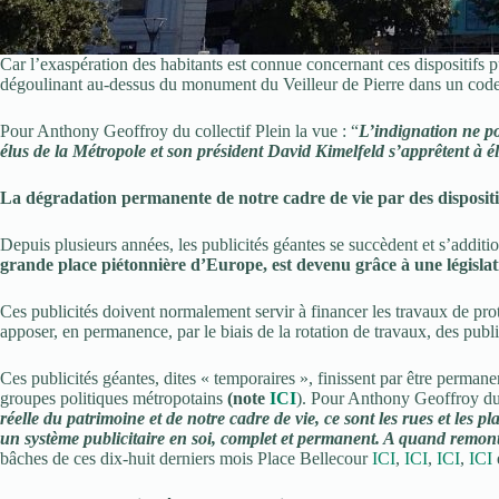
Car l’exaspération des habitants est connue concernant ces dispositifs p
dégoulinant au-dessus du monument du Veilleur de Pierre dans un code co
Pour Anthony Geoffroy du collectif Plein la vue : “
L’indignation ne po
élus de la Métropole et son président David Kimelfeld s’apprêtent à élar
La dégradation permanente de notre cadre de vie par des dispositi
Depuis plusieurs années, les publicités géantes se succèdent et s’additio
grande place piétonnière d’Europe, est devenu grâce à une législat
Ces publicités doivent normalement servir à financer les travaux de prote
apposer, en permanence, par le biais de la rotation de travaux, des publ
Ces publicités géantes, dites « temporaires », finissent par être perman
groupes politiques métropotains
(note
ICI
). Pour Anthony Geoffroy du 
réelle du patrimoine et de notre cadre de vie, ce sont les rues et les 
un système publicitaire en soi, complet et permanent. A quand remont
bâches de ces dix-huit derniers mois Place Bellecour
ICI
,
ICI
,
ICI
,
ICI