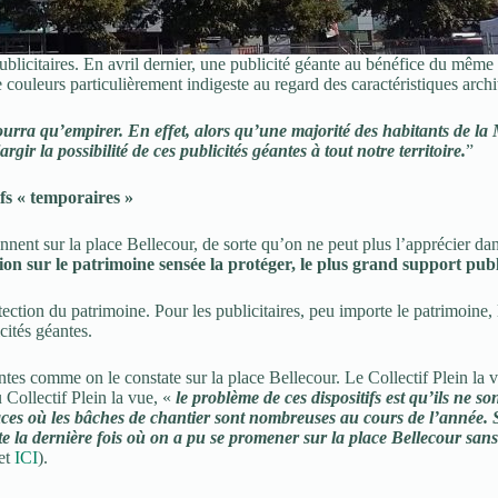
ublicitaires. En avril dernier, une publicité géante au bénéfice du même 
uleurs particulièrement indigeste au regard des caractéristiques archite
urra qu’empirer. En effet, alors qu’une majorité des habitants de la Mé
gir la possibilité de ces publicités géantes à tout notre territoire.
”
fs « temporaires »
nnent sur la place Bellecour, de sorte qu’on ne peut plus l’apprécier dan
ion sur le patrimoine sensée la protéger, le plus grand support pub
ction du patrimoine. Pour les publicitaires, peu importe le patrimoine, l
icités géantes.
entes comme on le constate sur la place Bellecour. Le Collectif Plein la 
Collectif Plein la vue, «
le problème de ces dispositifs est qu’ils ne s
places où les bâches de chantier sont nombreuses au cours de l’année. S
e la dernière fois où on a pu se promener sur la place Bellecour sans
et
ICI
).