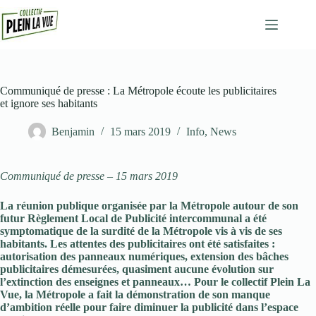
Passer
au
contenu
Communiqué de presse : La Métropole écoute les publicitaires
et ignore ses habitants
Benjamin
15 mars 2019
Info
,
News
Communiqué de presse – 15 mars 2019
La réunion publique organisée par la Métropole autour de son
futur
Rè
glement
L
ocal de
P
ublicité intercommunal
a été
symptomatique de la surdité de la Métropole vis à vis de
se
s
habitants
. Le
s attentes des
publicitaires ont é
té satisfaites
:
autorisation des
panneaux numériques,
extension des
bâches
publicitaires démesurées,
quasiment aucune évolution sur
l’extinction des enseignes et panneaux
… Pour le collectif Plein La
Vue, la Métropole a fait la démonstration de son manque
d’ambition réelle
pour
faire diminuer la publicité dans l’espace