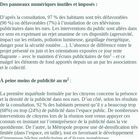
Des panneaux numériques inutiles et imposés :
D’après la consultation, 97 % des habitants sont très défavorables
(90 %) ou défavorables (7%) à l’installation de ces télévisions
publicitaires dans les rues. Les interventions du public sont allées dans
ce sens en exprimant un rejet unanime de ces dispositifs (agressivité,
impact sur les enfants, pollution lumineuse, gaspillage énergétique,
danger pour la sécurité routière…). L’absence de différence entre le
projet présenté en juin et les orientations exposées ce jour reste
2
flagrante – avec le maintien d’écrans publicitaires de 6m
–
et ce
malgré les éléments de fond apportés depuis un an par les associations
et le collectif.
2
À peine moins de publicité au m
:
La première inquiétude formulée par les citoyens concerne la présence
et la densité de la publicité dans nos rues. D’un côté, selon les résultats
de la consultation, 92 % des habitants pensent qu’il y a beaucoup trop
(68%) ou trop (24%) de publicité dans l’espace public. De nombreuses
interventions de citoyens lors de la réunion sont venus appuyer ces
constats en insistant sur l’omniprésence de la publicité dans la vie
quotidienne. De l’autre, la Métropole propose une dé-densification très
limitée (dans l’espace, en taille), tout en favorisant le développement
d’immenses bâches publicitaires et d’écrans numériques.