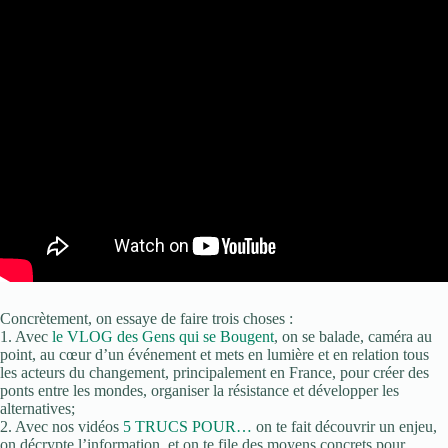
Concrètement, on essaye de faire trois choses :
1. Avec
le VLOG des Gens qui se Bougent
,
on se balade, caméra au
point, au cœur d’un événement et mets en lumière et en relation tous
les acteurs du changement, principalement en France, pour créer des
ponts entre les mondes, organiser la résistance et développer les
alternatives;
2. Avec nos vidéos
5 TRUCS POUR…
on te fait découvrir un enjeu,
on décrypte l’information, et on te file des moyens concrets pour