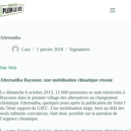
Passer
au
contenu
Alternatiba
Cara
1 janvier 2018
Signataires
Site Web
Alternatiba Bayonne, une mobilisation climatique réussie
Le dimanche 6 octobre 2013, 12 000 personnes se sont retrouvées à
Bayonne dans le premier village des alternatives au changement
climatique Alternatiba, quelques jours après la publication du Volet I
du 5ème rapport du GIEC. Une mobilisation large, bien au delà des
seuls militants convaincus, était donc possible sur la question de
l’urgence climatique.
La porte d’entrée en était les alternatives au changement climatique et à